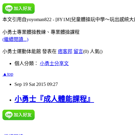
本文引用自yoyoman822 - [8Y1M]兒童體操玩中學～玩出感統
小勇士專業體操教練、專業體操課程
(繼續閱讀...)
小勇士運動体能館 發表在
痞客邦
留言
(0)
人氣(
)
個人分類：
小勇士分享文
▲top
Sep
19
Sat
2015
09:27
小勇士『成人體能課程』