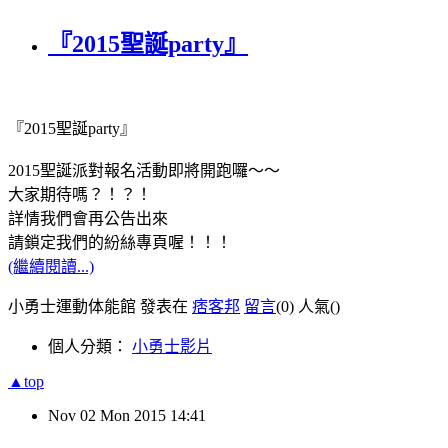
『2015聖誕party』
『2015聖誕party』
2015聖誕派對報名活動即將開跑囉～～
大家期待嗎？！？！
詳情我們會再公告出來
請鎖定我們的紛絲專頁喔！！！
(繼續閱讀...)
小勇士運動体能館 發表在
痞客邦
留言
(0)
人氣(
)
個人分類：
小勇士影片
▲top
Nov
02
Mon
2015
14:41