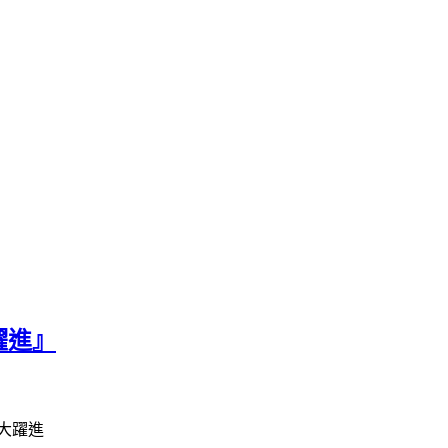
躍進』
力大躍進