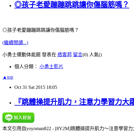
◎孩子老愛蹦蹦跳跳讓你傷腦筋嗎？
◎孩子老愛蹦蹦跳跳讓你傷腦筋嗎？
(繼續閱讀...)
小勇士運動体能館 發表在
痞客邦
留言
(0)
人氣(
)
個人分類：
小勇士影片
▲top
Oct
31
Sat
2015
18:05
『跳體操提升肌力，注意力學習力大
本文引用自yoyoman822 - [8Y2M]跳體操提升肌力～注意學習