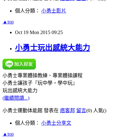
個人分類：
小勇士影片
▲top
Oct
19
Mon
2015
09:25
小勇士玩出感統大能力
小勇士專業體操教練、專業體操課程
小勇士讓孩子『玩中學，學中玩』
玩出感統大能力
(繼續閱讀...)
小勇士運動体能館 發表在
痞客邦
留言
(0)
人氣(
)
個人分類：
小勇士分享文
▲top