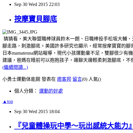
Sep
30
Wed
2015
22:03
按摩寶貝腳底
猜猜看，美大聯盟職棒球員鈴木一朗、日職棒投手松坂大輔、
腳走路，刺激腳底。美國許多研究也顯示，經常按摩寶寶的腳
日本mamatenna網站報導，現代小孩運動量不足，雙腳很少有機會
建議，爸媽在睡前可以抱抱孩子，邊聊天邊輕柔刺激腳底，不
(繼續閱讀...)
小勇士運動体能館 發表在
痞客邦
留言
(0)
人氣(
)
個人分類：
運動的好處
▲top
Sep
30
Wed
2015
18:04
『兒童體操玩中學～玩出感統大能力